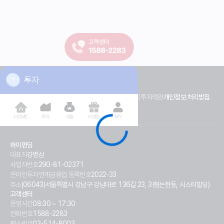
투자
홈으로 이동
전자금융 거래약관
온라인 연계 대출약관
온라인 연계 투자약관
개인정보 처리방침
신용정보 활용체제
고객권리 안내문
HOME
투자
대출
이벤트
MY
하이펀딩
대표자
강병삼
사업자번호
290-81-02371
온라인투자연계금융업 등록번호
2022-33
주소
(06043)서울특별시 강남구 강남대로 136길 23, 3층(논현동, 시스터빌딩)
고객센터
운영시간
08:30 ~ 17:30
전화번호
1588-2283
팩스번호
02-514-8003